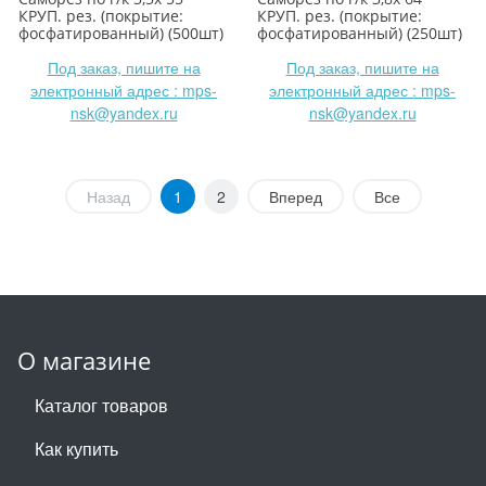
КРУП. рез. (покрытие:
КРУП. рез. (покрытие:
фосфатированный) (500шт)
фосфатированный) (250шт)
Под заказ, пишите на
Под заказ, пишите на
электронный адрес : mps-
электронный адрес : mps-
nsk@yandex.ru
nsk@yandex.ru
Назад
1
2
Вперед
Все
О магазине
Каталог товаров
Как купить