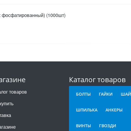
ие: фосфатированный) (1000шт)
агазине
Каталог товаров
алог товаров
БОЛТЫ
ГАЙКИ
ШАЙ
купить
ШПИЛЬКА
АНКЕРЫ
тавка
ВИНТЫ
ГВОЗДИ
агазине