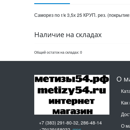
Саморез по г/к 3,5х 25 КРУП. рез. (покрыт
Наличие на складах
Общий остаток на складах:
0
О м
Кат
Как 
Дос
+7 (383) 291-80-32, 286-48-14
О м
+79139158032,
mps-