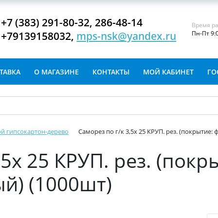
+7 (383) 291-80-32, 286-48-14
Время ра
+79139158032,
mps-nsk@yandex.ru
Пн-Пт 9:
ТАВКА
О МАГАЗИНЕ
КОНТАКТЫ
МОЙ КАБИНЕТ
ГО
й гипсокартон-дерево
Саморез по г/к 3,5х 25 КРУП. рез. (покрытие
,5х 25 КРУП. рез. (покр
й) (1000шт)