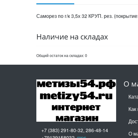
Саморез по г/к 3,5х 32 КРУП. рез. (покрыт
Наличие на складах
Общий остаток на складах:
0
О м
Кат
Как 
Дос
+7 (383) 291-80-32, 286-48-14
О м
+79139158032,
mps-