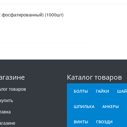
ие: фосфатированный) (1000шт)
агазине
Каталог товаров
алог товаров
БОЛТЫ
ГАЙКИ
ШАЙ
купить
ШПИЛЬКА
АНКЕРЫ
тавка
ВИНТЫ
ГВОЗДИ
агазине