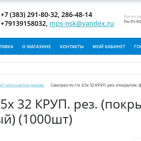
+7 (383) 291-80-32, 286-48-14
Время ра
+79139158032,
mps-nsk@yandex.ru
Пн-Пт 9:
ТАВКА
О МАГАЗИНЕ
КОНТАКТЫ
МОЙ КАБИНЕТ
ГО
й гипсокартон-дерево
Саморез по г/к 3,5х 32 КРУП. рез. (покрытие
,5х 32 КРУП. рез. (покр
й) (1000шт)