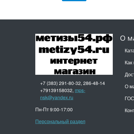
О м
Кат
Как 
Дос
+7 (383) 291-80-32, 286-48-14
О м
+79139158032,
mps-
nsk@yandex.ru
ГО
Пн-Пт 9:00-17:00
Кон
Персональный раздел