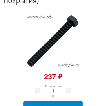
покрытия)
237 ₽
Количество
кг