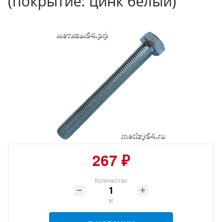
(покрытие: цинк белый)
267 ₽
Количество
кг