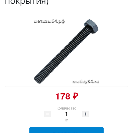
покрытия)
178 ₽
Количество
кг