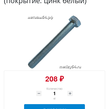
(покрытие: цинк белый)
208 ₽
Количество
кг