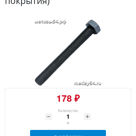
покрытия)
178 ₽
Количество
кг