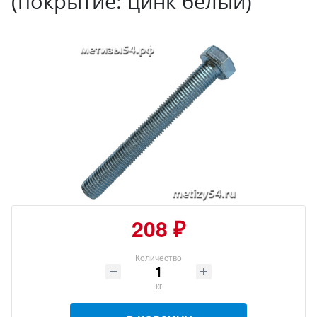
(покрытие: цинк белый)
208 ₽
Количество
кг