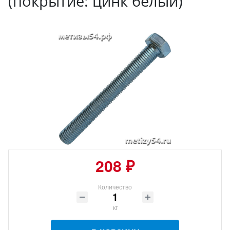
(покрытие: цинк белый)
208 ₽
Количество
кг