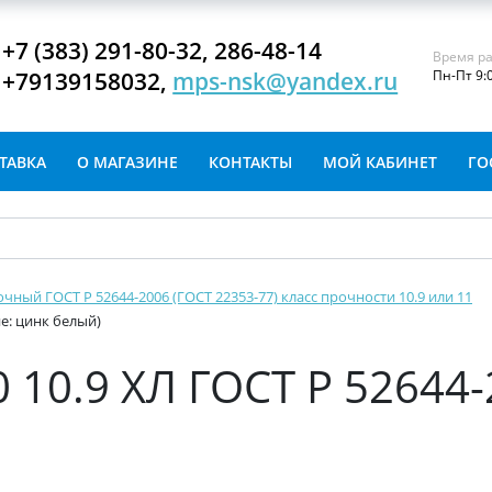
+7 (383) 291-80-32, 286-48-14
Время ра
+79139158032,
mps-nsk@yandex.ru
Пн-Пт 9:
ТАВКА
О МАГАЗИНЕ
КОНТАКТЫ
МОЙ КАБИНЕТ
ГО
очный ГОСТ Р 52644-2006 (ГОСТ 22353-77) класс прочности 10.9 или 11
ие: цинк белый)
 10.9 ХЛ ГОСТ Р 52644