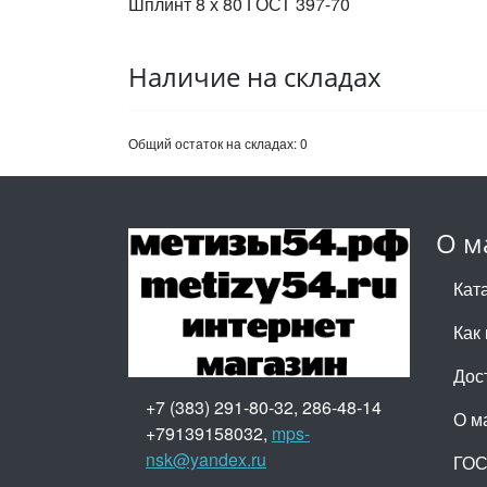
Шплинт 8 х 80 ГОСТ 397-70
Наличие на складах
Общий остаток на складах:
0
О м
Кат
Как 
Дос
+7 (383) 291-80-32, 286-48-14
О м
+79139158032,
mps-
nsk@yandex.ru
ГО