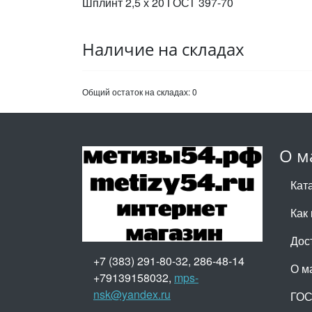
Шплинт 2,5 х 20 ГОСТ 397-70
Наличие на складах
Общий остаток на складах:
0
О м
Кат
Как 
Дос
+7 (383) 291-80-32, 286-48-14
О м
+79139158032,
mps-
nsk@yandex.ru
ГО