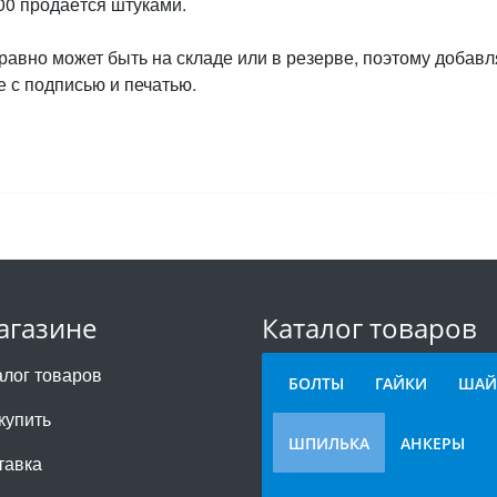
00 продаётся штуками.
 равно может быть на складе или в резерве, поэтому добавл
 с подписью и печатью.
агазине
Каталог товаров
алог товаров
БОЛТЫ
ГАЙКИ
ШАЙ
купить
ШПИЛЬКА
АНКЕРЫ
тавка