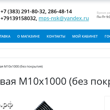
+7 (383) 291-80-32, 286-48-14
Время ра
+79139158032,
mps-nsk@yandex.ru
Пн-Пт 9:
ТАВКА
О МАГАЗИНЕ
КОНТАКТЫ
МОЙ КАБИНЕТ
ГО
я М10х1000 (без покрытия)
ая М10х1000 (без пок