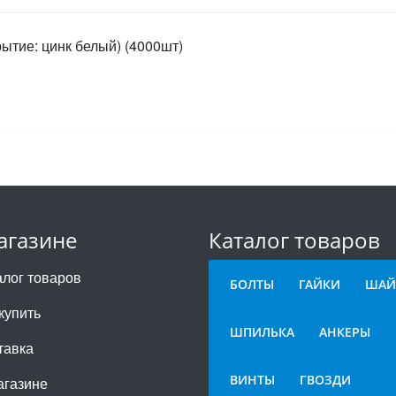
ытие: цинк белый) (4000шт)
агазине
Каталог товаров
алог товаров
БОЛТЫ
ГАЙКИ
ШАЙ
купить
ШПИЛЬКА
АНКЕРЫ
тавка
ВИНТЫ
ГВОЗДИ
агазине