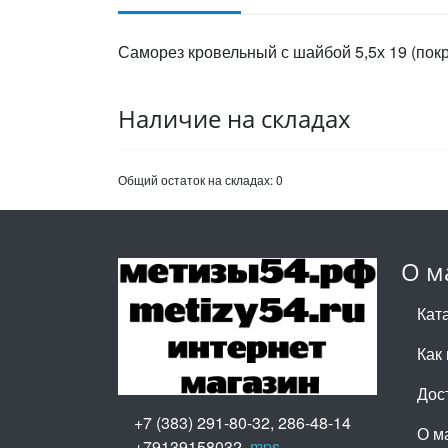
Саморез кровельный с шайбой 5,5х 19 (покр
Наличие на складах
Общий остаток на складах:
0
О м
Кат
Как 
Дос
+7 (383) 291-80-32, 286-48-14
О м
+79139158032,
mps-