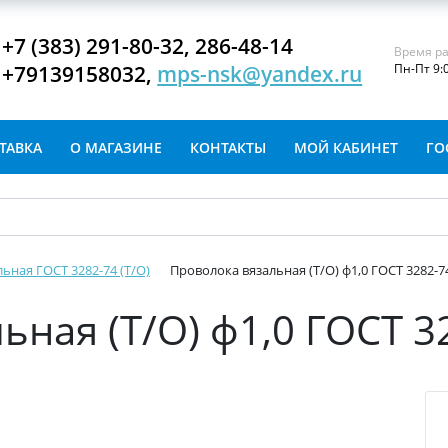
+7 (383) 291-80-32, 286-48-14
Время ра
+79139158032,
mps-nsk@yandex.ru
Пн-Пт 9:
ТАВКА
О МАГАЗИНЕ
КОНТАКТЫ
МОЙ КАБИНЕТ
ГО
ьная ГОСТ 3282-74 (Т/О)
Проволока вязальная (Т/О) ф1,0 ГОСТ 3282-7
ьная (Т/О) ф1,0 ГОСТ 3