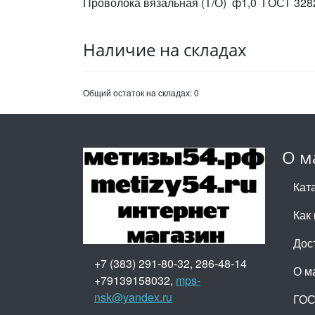
Проволока вязальная (Т/О) ф1,0 ГОСТ 328
Наличие на складах
Общий остаток на складах:
0
О м
Кат
Как 
Дос
+7 (383) 291-80-32, 286-48-14
О м
+79139158032,
mps-
nsk@yandex.ru
ГО