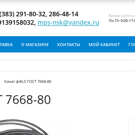
(383) 291-80-32, 286-48-14
Время работы
9139158032,
mps-nsk@yandex.ru
Пн-Пт 9:00-17:
ТАВКА
О МАГАЗИНЕ
КОНТАКТЫ
МОЙ КАБИНЕТ
ГО
Канат ф46,5 ГОСТ 7668-80
Т 7668-80