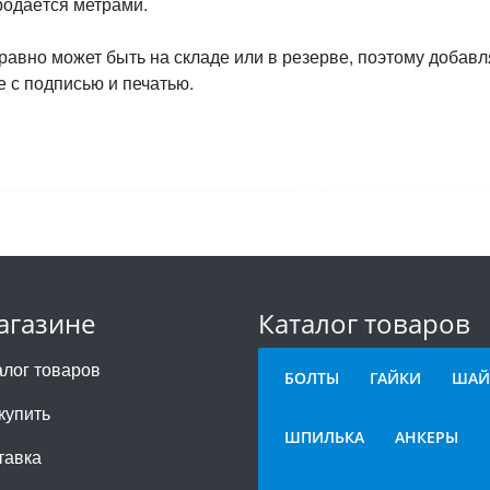
родаётся метрами.
 равно может быть на складе или в резерве, поэтому добавл
 с подписью и печатью.
агазине
Каталог товаров
алог товаров
БОЛТЫ
ГАЙКИ
ШАЙ
купить
ШПИЛЬКА
АНКЕРЫ
тавка