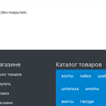
(без покрытия)
агазине
Каталог товаров
алог товаров
БОЛТЫ
ГАЙКИ
ШАЙ
купить
ШПИЛЬКА
АНКЕРЫ
тавка
ВИНТЫ
ГВОЗДИ
агазине