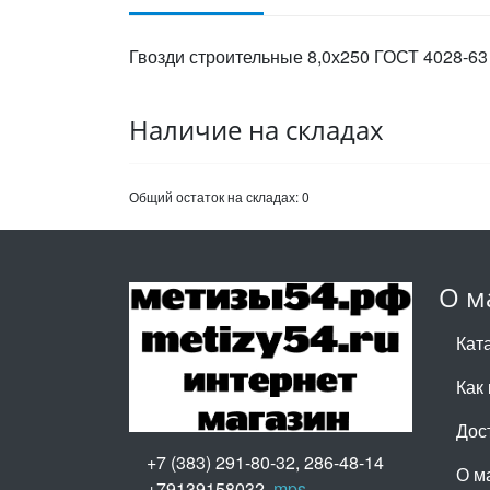
Гвозди строительные 8,0х250 ГОСТ 4028-63 
Наличие на складах
Общий остаток на складах:
0
О м
Кат
Как 
Дос
+7 (383) 291-80-32, 286-48-14
О м
+79139158032,
mps-