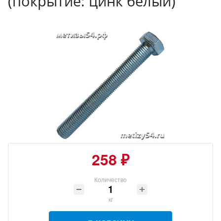
(покрытие: цинк белый)
258 ₽
Количество
кг