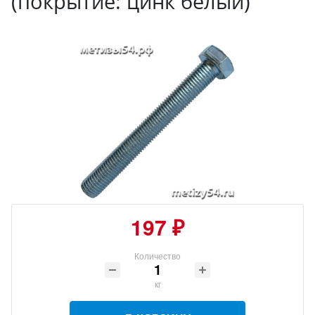
(покрытие: цинк белый)
197 ₽
Количество
кг