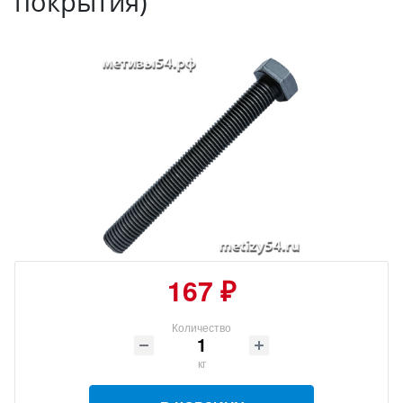
покрытия)
167 ₽
Количество
кг