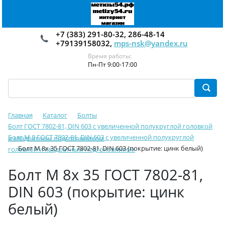
+7 (383) 291-80-32, 286-48-14
+79139158032,
mps-nsk@yandex.ru
Время работы:
Пн-Пт 9:00-17:00
Главная
Каталог
Болты
Болт ГОСТ 7802-81, DIN 603 с увеличенной полукруглой головкой
Болт М 8 ГОСТ 7802-81, DIN 603 с увеличенной полукруглой
и квадратным подголовником
Болт М 8х 35 ГОСТ 7802-81, DIN 603 (покрытие: цинк белый)
головкой и квадратным подголовником
Болт М 8х 35 ГОСТ 7802-81,
DIN 603 (покрытие: цинк
белый)