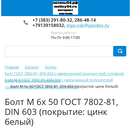
+7 (383) 291-80-32, 286-48-14
+79139158032,
mps-nsk@yandex.ru
Время работы:
Пн-Пт 9:00-17:00
Главная
Каталог
Болты
Болт ГОСТ 7802-81, DIN 603 с увеличенной полукруглой головкой
Болт М 6 ГОСТ 7802-81, DIN 603 с увеличенной полукруглой
и квадратным подголовником
Болт М 6х 50 ГОСТ 7802-81, DIN 603 (покрытие: цинк белый)
головкой и квадратным подголовником
Болт М 6х 50 ГОСТ 7802-81,
DIN 603 (покрытие: цинк
белый)