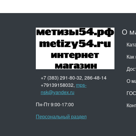
О м
Кат
Как 
Дос
+7 (383) 291-80-32, 286-48-14
О м
+79139158032,
mps-
nsk@yandex.ru
ГО
Пн-Пт 9:00-17:00
Кон
Персональный раздел