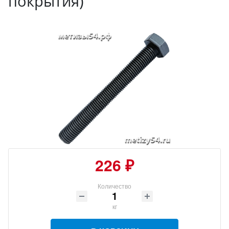
покрытия)
226 ₽
Количество
кг