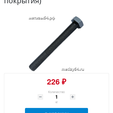
покрытия)
226 ₽
Количество
кг