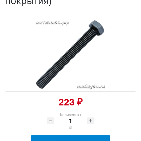
покрытия)
223 ₽
Количество
кг