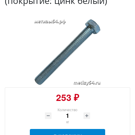
(покрытие: цинк белый)
253 ₽
Количество
кг