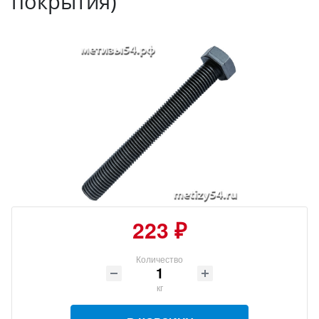
покрытия)
223 ₽
Количество
кг