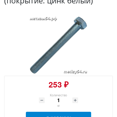
(покрытие: цинк белый)
253 ₽
Количество
кг