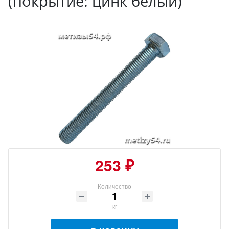
(покрытие: цинк белый)
253 ₽
Количество
кг