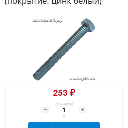
(покрытие: цинк белый)
253 ₽
Количество
кг