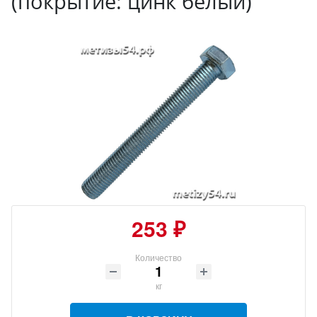
(покрытие: цинк белый)
253 ₽
Количество
кг