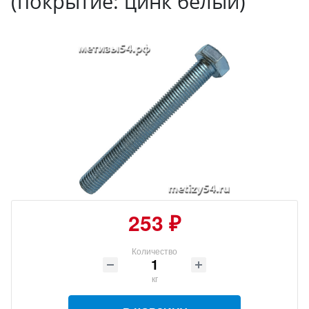
(покрытие: цинк белый)
253 ₽
Количество
кг