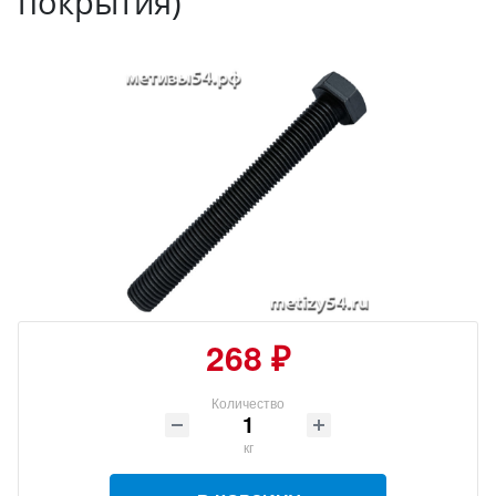
покрытия)
268 ₽
Количество
кг