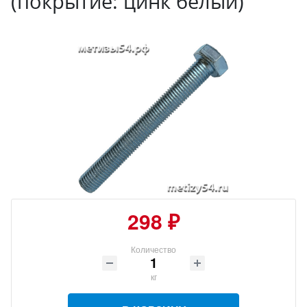
(покрытие: цинк белый)
298 ₽
Количество
кг