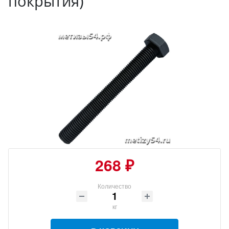
покрытия)
268 ₽
Количество
кг