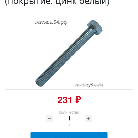
(покрытие: цинк белый)
231 ₽
Количество
кг