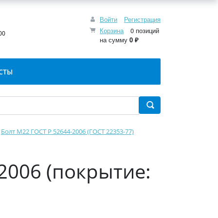
Войти
Регистрация
:
Корзина
0 позиций
00
на сумму
0 ₽
СТЫ
Болт М22 ГОСТ Р 52644-2006 (ГОСТ 22353-77)
-2006 (покрытие: