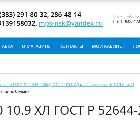
(383) 291-80-32, 286-48-14
Время работы
9139158032,
mps-nsk@yandex.ru
Пн-Пт 9:00-17:
ТАВКА
О МАГАЗИНЕ
КОНТАКТЫ
МОЙ КАБИНЕТ
ГО
очный ГОСТ Р 52644-2006 (ГОСТ 22353-77) класс прочности 10.9 или 11
ие: цинк белый)
 10.9 ХЛ ГОСТ Р 52644