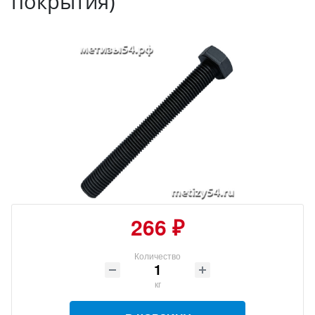
покрытия)
266 ₽
Количество
кг