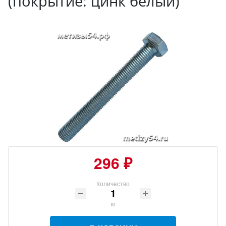
(покрытие: цинк белый)
296 ₽
Количество
кг