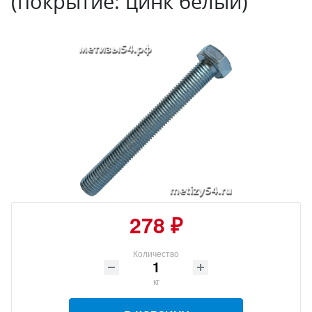
(покрытие: цинк белый)
278 ₽
Количество
кг