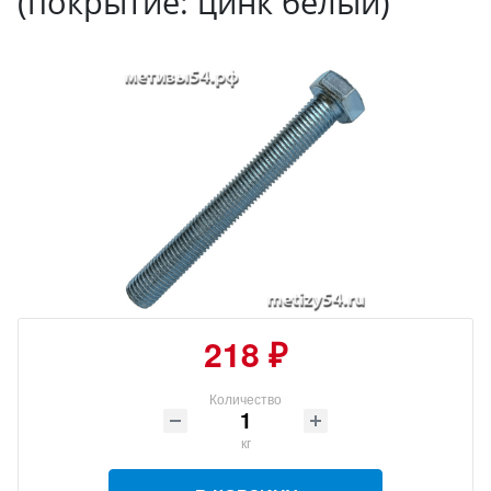
(покрытие: цинк белый)
218 ₽
Количество
кг