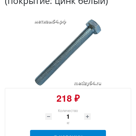
(покрытие: цинк белый)
218 ₽
Количество
кг