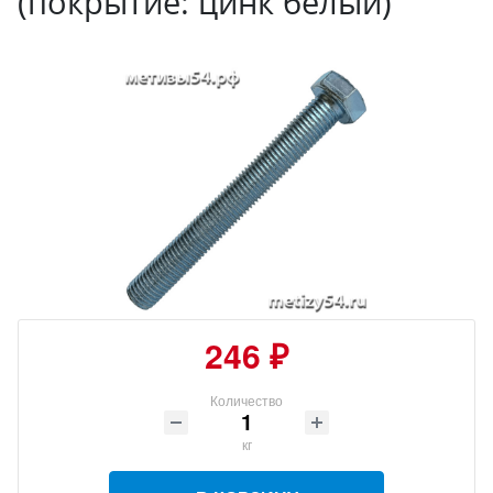
(покрытие: цинк белый)
246 ₽
Количество
кг