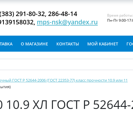
(383) 291-80-32, 286-48-14
Время работы
9139158032,
mps-nsk@yandex.ru
Пн-Пт 9:00-17:
ТАВКА
О МАГАЗИНЕ
КОНТАКТЫ
МОЙ КАБИНЕТ
ГО
очный ГОСТ Р 52644-2006 (ГОСТ 22353-77) класс прочности 10.9 или 11
рытия)
 10.9 ХЛ ГОСТ Р 52644-