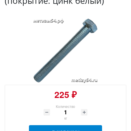
(покрытие: цинк белый)
225 ₽
Количество
кг