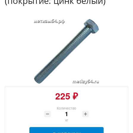
(покрытие: цинк белый)
225 ₽
Количество
кг